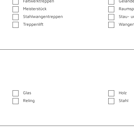
Faltwerktreppen
Gelände
Meisterstück
Raumsp
Stahlwangentreppen
Stau- u
Treppenlift
Wangen
Glas
Holz
Reling
Stahl