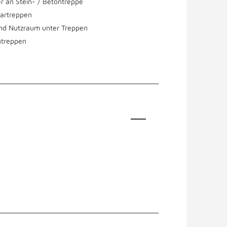
r an Stein- / Betontreppe
artreppen
nd Nutzraum unter Treppen
treppen