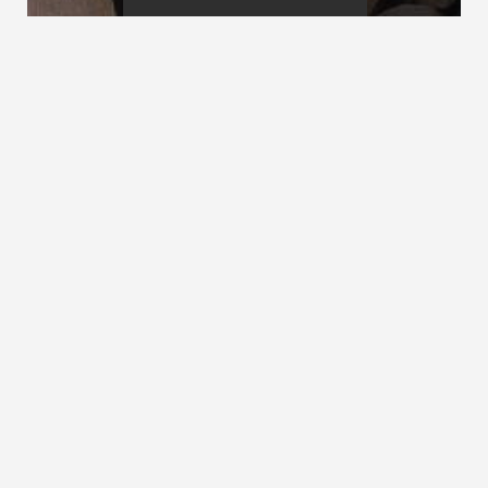
Metalltreppen
Mittelholmtreppe
Mindestpodesttiefe
siehe
Podestmaße
ZURÜCK ZUM LEXIKON
NACH OBEN