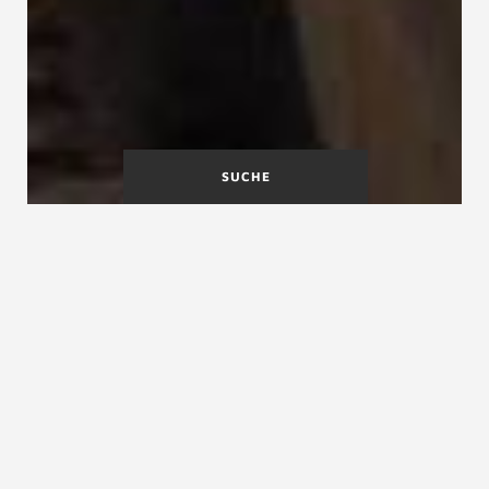
SUCHE
Scalalogie
Schalltechnisches
Treppen-, Entwicklungs-
und Prüfinstitut (STEP)
Schallschutz
Schallschutz bei Treppen, Trittschallschutz